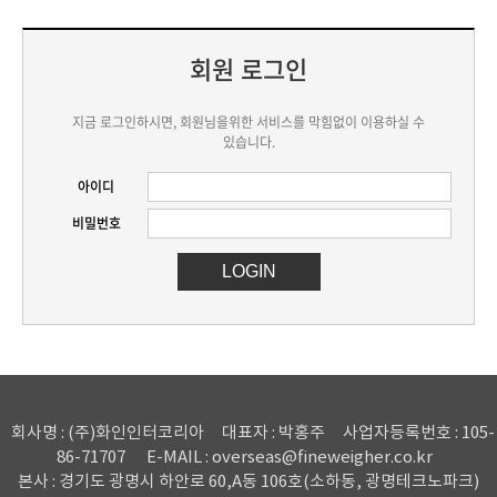
회원 로그인
지금 로그인하시면, 회원님을위한 서비스를 막힘없이 이용하실 수
있습니다.
아이디
비밀번호
회사명 : (주)화인인터코리아
대표자 : 박홍주
사업자등록번호 : 105-
86-71707
E-MAIL : overseas@fineweigher.co.kr
본사 : 경기도 광명시 하안로 60,A동 106호(소하동, 광명테크노파크)