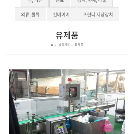
김, 떡류
음료
김치, 야채, 나물
의류, 물류
컨베이어
프린터 저장장치
유제품
납품사례
유제품