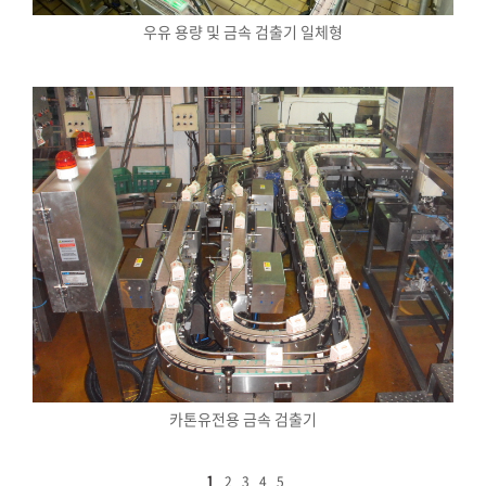
우유 용량 및 금속 검출기 일체형
카톤유전용 금속 검출기
1
2
3
4
5