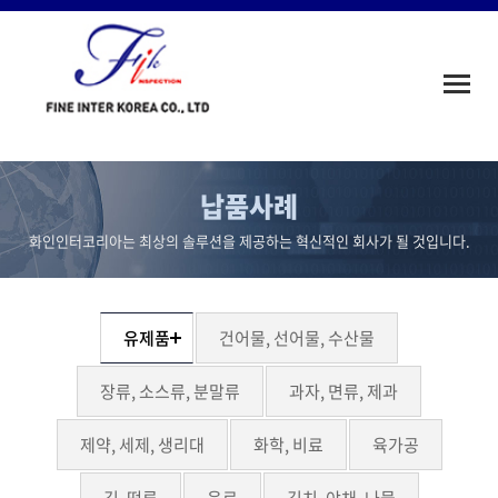
Toggle
naviga
납품사례
화인인터코리아는 최상의 솔루션을 제공하는 혁신적인 회사가 될 것입니다.
유제품
건어물, 선어물, 수산물
장류, 소스류, 분말류
과자, 면류, 제과
제약, 세제, 생리대
화학, 비료
육가공