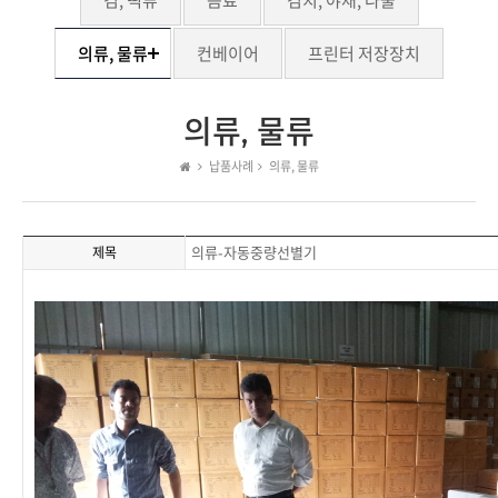
김, 떡류
음료
김치, 야채, 나물
의류, 물류
컨베이어
프린터 저장장치
의류, 물류
납품사례
의류, 물류
의류-자동중량선별기
제목