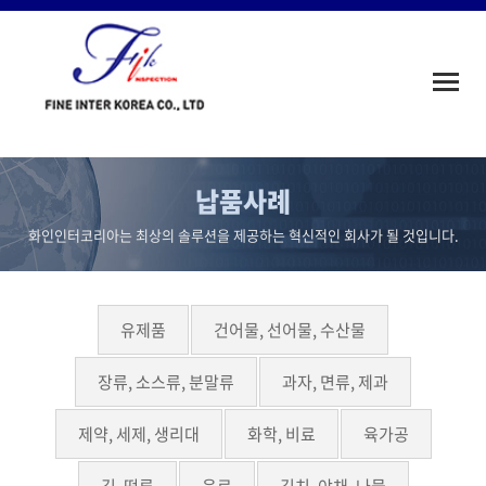
Toggle
naviga
납품사례
화인인터코리아는 최상의 솔루션을 제공하는 혁신적인 회사가 될 것입니다.
유제품
건어물, 선어물, 수산물
장류, 소스류, 분말류
과자, 면류, 제과
제약, 세제, 생리대
화학, 비료
육가공