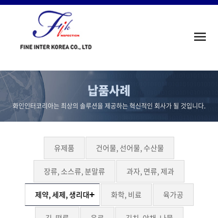
Toggle
naviga
납품사례
화인인터코리아는 최상의 솔루션을 제공하는 혁신적인 회사가 될 것입니다.
유제품
건어물, 선어물, 수산물
장류, 소스류, 분말류
과자, 면류, 제과
제약, 세제, 생리대
화학, 비료
육가공