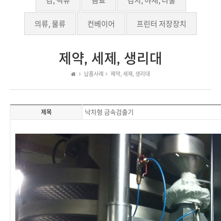
김, 떡류
음료
김치, 야채, 나물
의류, 물류
컨베이어
프린터 저장장치
제약, 세제, 생리대
납품사례
제약, 세제, 생리대
낙차형 금속검출기
제목