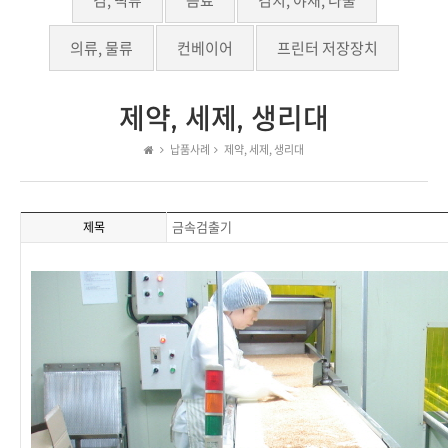
김, 떡류
음료
김치, 야채, 나물
의류, 물류
컨베이어
프린터 저장장치
제약, 세제, 생리대
납품사례
제약, 세제, 생리대
금속검출기
제목