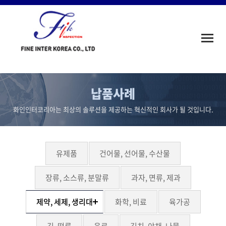
Toggle
naviga
납품사례
화인인터코리아는 최상의 솔루션을 제공하는 혁신적인 회사가 될 것입니다.
유제품
건어물, 선어물, 수산물
장류, 소스류, 분말류
과자, 면류, 제과
제약, 세제, 생리대
화학, 비료
육가공