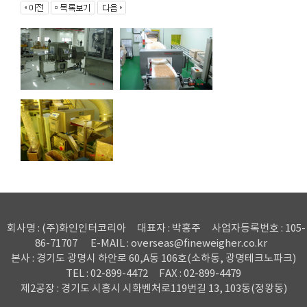
회사명 : (주)화인인터코리아
대표자 : 박홍주
사업자등록번호 : 105-
86-71707
E-MAIL : overseas@fineweigher.co.kr
본사 : 경기도 광명시 하안로 60,A동 106호(소하동, 광명테크노파크)
TEL : 02-899-4472
FAX : 02-899-4479
제2공장 : 경기도 시흥시 시화벤처로119번길 13, 103동(정왕동)