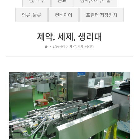
김, 떡류
음료
김치, 야채, 나물
의류, 물류
컨베이어
프린터 저장장치
제약, 세제, 생리대
납품사례
제약, 세제, 생리대