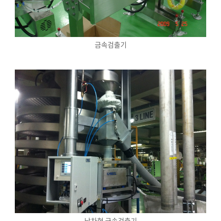
금속검출기
낙차형 금속검출기