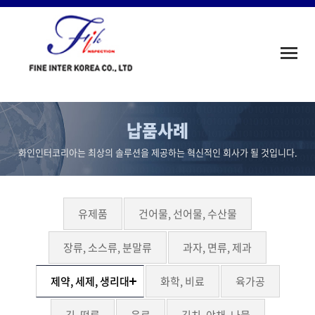
Toggle
naviga
납품사례
화인인터코리아는 최상의 솔루션을 제공하는 혁신적인 회사가 될 것입니다.
유제품
건어물, 선어물, 수산물
장류, 소스류, 분말류
과자, 면류, 제과
제약, 세제, 생리대
화학, 비료
육가공