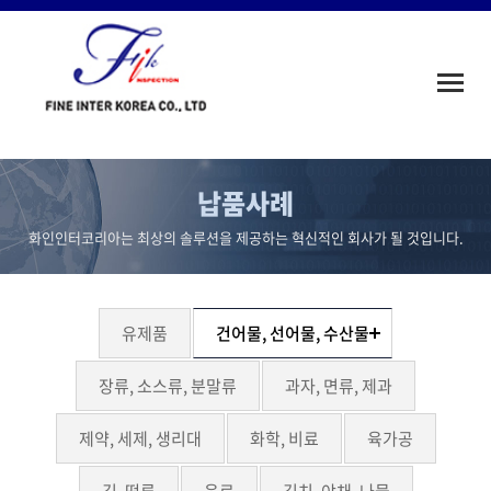
Toggle
naviga
납품사례
화인인터코리아는 최상의 솔루션을 제공하는 혁신적인 회사가 될 것입니다.
유제품
건어물, 선어물, 수산물
장류, 소스류, 분말류
과자, 면류, 제과
제약, 세제, 생리대
화학, 비료
육가공