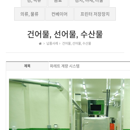
김, 떡류
음료
김치, 야채, 나물
의류, 물류
컨베이어
프린터 저장장치
건어물, 선어물, 수산물
납품사례
건어물, 선어물, 수산물
파레트 계량 시스템
제목