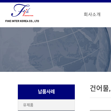
회사소개
건어물,
납품사례
유제품