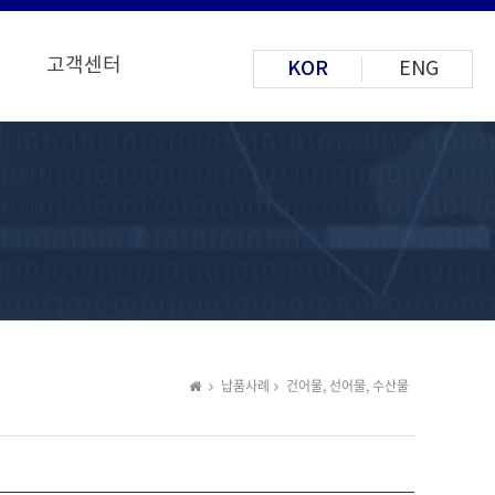
고객센터
KOR
ENG
납품사례
건어물, 선어물, 수산물