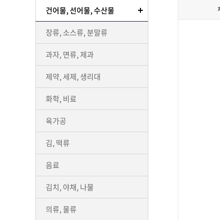
건어물, 선어물, 수산물
장류, 소스류, 분말류
과자, 면류, 제과
제약, 세제, 생리대
화학, 비료
육가공
김, 떡류
음료
김치, 야채, 나물
의류, 물류