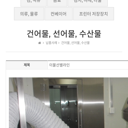
김, 떡류
음료
김치, 야채, 나물
의류, 물류
컨베이어
프린터 저장장치
건어물, 선어물, 수산물
납품사례
건어물, 선어물, 수산물
이물선별라인
제목