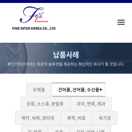
Toggle
naviga
납품사례
화인인터코리아는 최상의 솔루션을 제공하는 혁신적인 회사가 될 것입니다.
유제품
건어물, 선어물, 수산물
장류, 소스류, 분말류
과자, 면류, 제과
제약, 세제, 생리대
화학, 비료
육가공