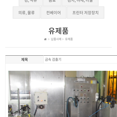
김, 떡류
음료
김치, 야채, 나물
의류, 물류
컨베이어
프린터 저장장치
유제품
납품사례
유제품
제목
금속 검출기