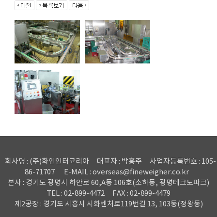
회사명 : (주)화인인터코리아
대표자 : 박홍주
사업자등록번호 : 105-
86-71707
E-MAIL : overseas@fineweigher.co.kr
본사 : 경기도 광명시 하안로 60,A동 106호(소하동, 광명테크노파크)
TEL : 02-899-4472
FAX : 02-899-4479
제2공장 : 경기도 시흥시 시화벤처로119번길 13, 103동(정왕동)