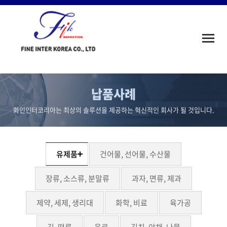
Toggle
naviga
납품사례
화인인터코리아는 최상의 솔루션을 제공하는 혁신적인 회사가 될 것입니다.
유제품
건어물, 선어물, 수산물
장류, 소스류, 분말류
과자, 면류, 제과
제약, 세제, 생리대
화학, 비료
육가공