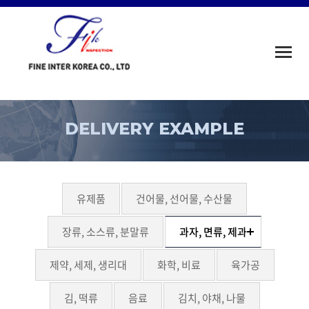
Toggle
naviga
DELIVERY EXAMPLE
유제품
건어물, 선어물, 수산물
장류, 소스류, 분말류
과자, 면류, 제과
제약, 세제, 생리대
화학, 비료
육가공
김, 떡류
음료
김치, 야채, 나물